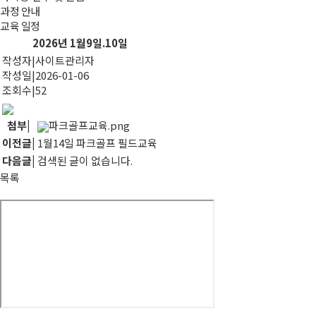
과정 안내
교육 일정
2026년 1월9일.10일
작성자
|
사이트관리자
작성일
|
2026-01-06
조회수
|
52
첨부
|
파크골프교육.png
이전글
|
1월14일 파크골프 필드교육
다음글
|
검색된 글이 없습니다.
목록