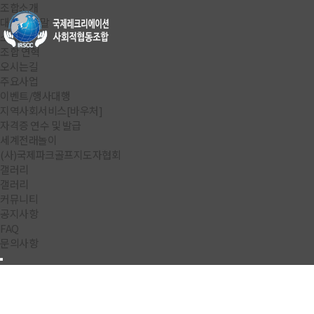
조합소개
대표 인사말
소개
조합 연혁
오시는길
주요사업
이벤트/행사대행
지역사회서비스[바우처]
자격증 연수 및 발급
세계전래놀이
(사)국제파크골프지도자협회
갤러리
갤러리
커뮤니티
공지사항
FAQ
문의사항